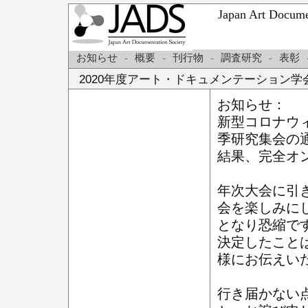
Japan Art Do
お知らせ
-
概要
-
刊行物
-
調査研究
-
表彰
2020年度アート・ドキュメンテーション
お知らせ：
新型コロナウィ
季研究集会の
結果、完全オ
年次大会に引
会を楽しみに
となり恐縮で
決定したこと
様にお伝えい
行き届かない