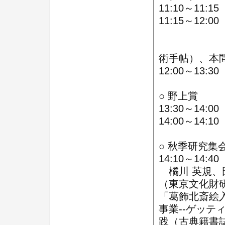
11:10～11:1
11:15～12
司会：鴨
大橋 正
術手帖）、本間
12:00～13:3
○ 野上賞
13:30～14:
14:00～14:1
○ 秋季研究集
14:10～14:
橘川 英規、田
（東京文化財
「葛飾北斎絵
事業--ゲッ
践（古典籍書