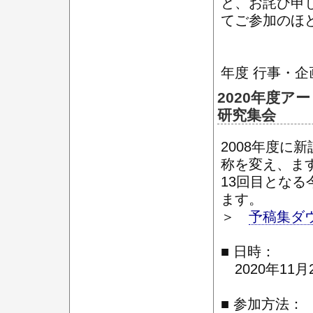
と、お詫び申
てご参加のほ
年度 行事・企
2020年度ア
研究集会
2008年度に
称を変え、ま
13回目となる
ます。
＞
予稿集ダ
■ 日時：
2020年11月2
■ 参加方法：