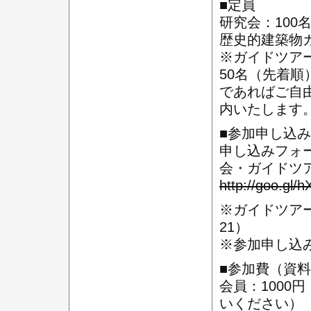
■定員
研究会：100
歴史的建築物ガ
※ガイドツア
50名（先着
であればご自
内いたします
■参加申し込み
申し込みフォ
会・ガイドツ
http://goo.gl/
※ガイドツアー
21）
※参加申し込みを
■参加費（資
会員：1000
いください）