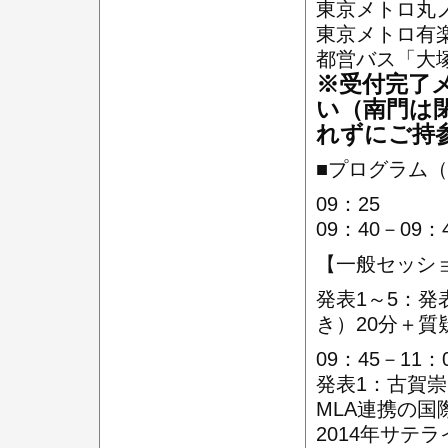
東京メトロ丸
東京メトロ有
都営バス「大
※受付完了
い（南門は
れずにご持
■プログラム
09：25
09：40－09
【一般セッシ
発表1～5：発
き）20分＋質
09：45－1
発表1：古賀崇
MLA連携の国
2014年サテ