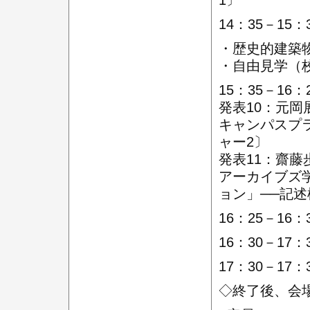
1〕
14：35－1
・歴史的建築
・自由見学（
15：35－1
発表10：元
キャンパスプ
ャー2〕
発表11：齋藤
アーカイブズ
ョン」──記
16：25－16：
16：30－1
17：30－17
◇終了後、会場