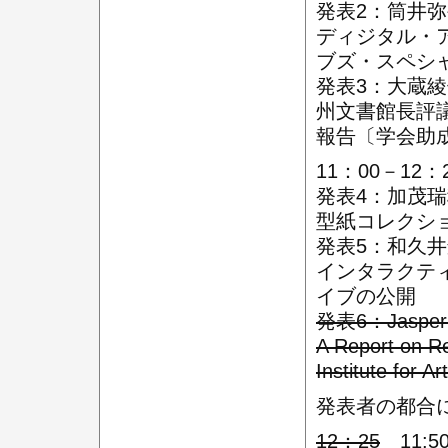
発表2：筒井
ディジタル・
ブズ・スペシ
発表3：大蔵綾
州文書館長評
報告〔学会助
11：00－1
発表4：加茂瑞
型紙コレクシ
発表5：和久井
インタラクテ
イブの公開
発表6：Jasper An
A Report on R
Institute for 
発表者の都合
12：25
11:5