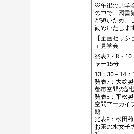
※午後の見学
の中で、図書
が短いため、
勧めいたしま
【企画セッシ
＋見学会
発表7・8・1
ャー15分
13：30－1
発表7：大絵晃
都市空間の記
発表8：平松晃
空間アーカイ
題
発表9：松田雄
お茶の水女子