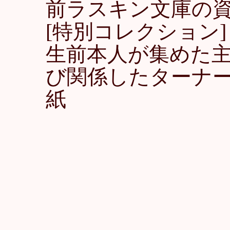
前ラスキン文庫の
[特別コレクション]
生前本人が集めた
び関係したターナー等
紙