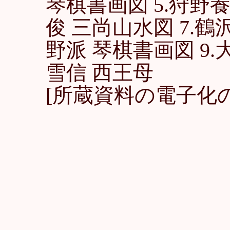
琴棋書画図 5.狩野養
俊 三尚山水図 7.鶴
野派 琴棋書画図 9.大
雪信 西王母
[所蔵資料の電子化の