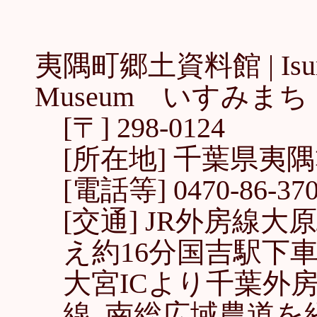
夷隅町郷土資料館 |
Isu
Museum いすみま
[〒] 298-0124
[所在地] 千葉県夷隅
[電話等] 0470-86-3708
[交通] JR外房線
え約16分国吉駅下車
大宮ICより千葉外房
線､南総広域農道を