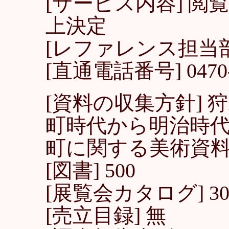
[サービス内容] 閲
上決定
[レファレンス担当
[直通電話番号] 0470-8
[資料の収集方針] 
町時代から明治時
町に関する美術資
[図書] 500
[展覧会カタログ] 3
[売立目録] 無