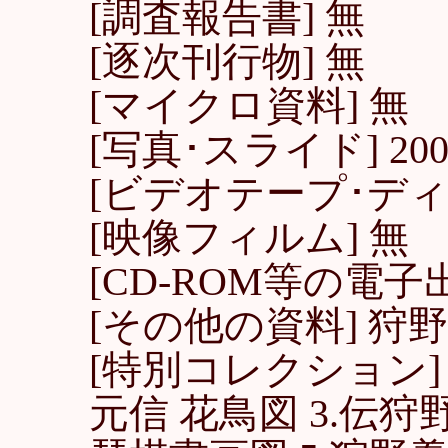
[調査報告書] 無
[逐次刊行物] 無
[マイクロ資料] 無
[写真･スライド] 20
[ビデオテープ･ディ
[映像フィルム] 無
[CD-ROM等の電子
[その他の資料] 狩
[特別コレクション] 
元信 花鳥図 3.伝狩