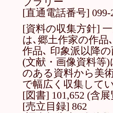
ブラリー
[直通電話番号] 099-22
[資料の収集方針] 
は､郷土作家の作品､
作品､ 印象派以降
(文献・画像資料等
のある資料から美
で幅広く収集して
[図書] 101,652 
[売立目録] 862