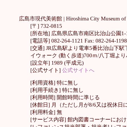
広島市現代美術館 |
Hiroshima City Mus
[〒] 732-0815
[所在地] 広島県広島市南区比治山公園1-
[電話等] 082-264-1121 Fax: 082-264-119
[交通] JR広島駅より電車5番比治山
イウォーク (動く歩道)700ｍ/八丁
[設立年] 1989 (平成元)
[公式サイト]
公式サイトへ
[利用資格] 特に無し
[利用手続き] 特に無し
[利用時間] 開館時間に準じる
[休館日] 月（ただし月が8/6又は祝休日に
[利用料金] 無
[サービス内容] 館内図書コーナーにお
[レファレンス担当部署・担当者] レフ