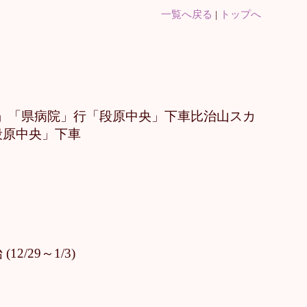
一覧へ戻る
|
トップへ
病院」「県病院」行「段原中央」下車比治山スカ
段原中央」下車
/29～1/3)