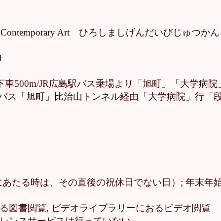
eum of Contemporary Art ひろしましげんだいびじゅつかん
1
8
下駅下車500m/JR広島駅バス乗場より「旭町」「大学
堀よりバス「旭町」比治山トンネル経由「大学病院」行「
あたる時は、その直後の祝休日でない日）; 年末年始 (12
ける図書閲覧, ビデオライブラリーにおるビデオ閲覧
ァレンスサービスは行っていない