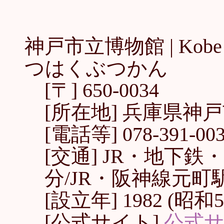
神戸市立博物館 |
Kob
つはくぶつかん
[〒] 650-0034
[所在地] 兵庫県神
[電話等] 078-391-0035
[交通] JR・地下
分/JR・阪神線元町
[設立年] 1982 (昭和5
[公式サイト]
公式