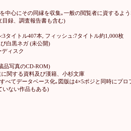
資料を中心にその同縁を収集｡一般の閲覧者に資するよ
、売立目録、調査報告書も含む)
3タイトル407本, フィッシュ:7タイトル約1,000枚
及び白黒ネガ (未公開)
ザーディスク
館蔵品写真のCD-ROM)
書道に関する資料及び漢籍、小杉文庫
すべてデータベース化｡図版は4×5ポジと同時にプロフォト
ていない作品もある)