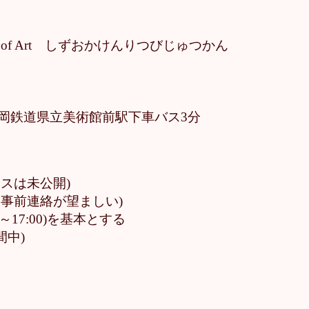
 Museum of Art しずおかけんりつびじゅつかん
2
/静岡鉄道県立美術館前駅下車バス3分
ースは未公開)
, 事前連絡が望ましい)
～17:00)を基本とする
間中)