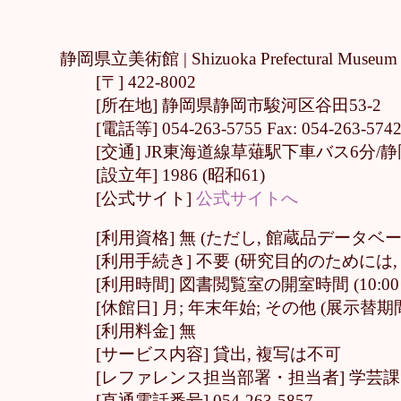
静岡県立美術館 |
Shizuoka Prefectural
[〒] 422-8002
[所在地] 静岡県静岡市駿河区谷田53-2
[電話等] 054-263-5755 Fax: 054-263-574
[交通] JR東海道線草薙駅下車バス6分
[設立年] 1986 (昭和61)
[公式サイト]
公式サイトへ
[利用資格] 無 (ただし, 館蔵品データベ
[利用手続き] 不要 (研究目的のためには
[利用時間] 図書閲覧室の開室時間 (10:00
[休館日] 月; 年末年始; その他 (展示替期
[利用料金] 無
[サービス内容] 貸出, 複写は不可
[レファレンス担当部署・担当者] 学芸課
[直通電話番号] 054-263-5857