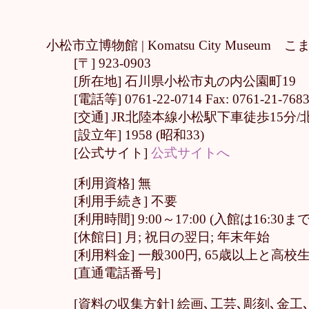
小松市立博物館 |
Komatsu City Muse
[〒] 923-0903
[所在地] 石川県小松市丸の内公園町19
[電話等] 0761-22-0714 Fax: 0761-21-768
[交通] JR北陸本線小松駅下車徒歩15分/
[設立年] 1958 (昭和33)
[公式サイト]
公式サイトへ
[利用資格] 無
[利用手続き] 不要
[利用時間] 9:00～17:00 (入館は16:30まで
[休館日] 月; 祝日の翌日; 年末年始
[利用料金] 一般300円, 65歳以上と高
[直通電話番号]
[資料の収集方針] 絵画､工芸､彫刻､