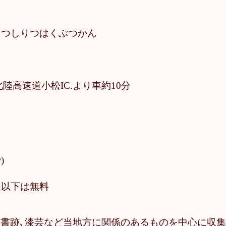
um こまつしりつはくぶつかん
3
北陸高速道小松IC.より車約10分
)
校生以下は無料
金工､書跡､漆芸など当地方に関係のあるものを中心に収