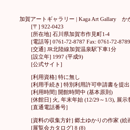
加賀アートギャラリー |
Kaga Art Galla
[〒] 922-0423
[所在地] 石川県加賀市作見町1-4
[電話等] 0761-72-8787 Fax: 0761-72-878
[交通] JR北陸線加賀温泉駅下車1分
[設立年] 1997 (平成9)
[公式サイト]
[利用資格] 特に無し
[利用手続き] 特別利用許可申請書を提出
[利用時間] 開館時間中 (基本原則)
[休館日] 火, 年末年始 (12/29～1/3)
[直通電話番号]
[資料の収集方針] 郷土ゆかりの作家 (絵
[展覧会カタログ] 8 (8)