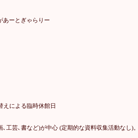
ry かがあーとぎゃらりー
9
, 展示替えによる臨時休館日
画､工芸､書など)が中心 (定期的な資料収集活動なし)