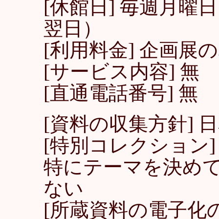
[休館日] 毎週月
翌日）
[利用料金] 企画展
[サービス内容] 無
[直通電話番号] 無
[資料の収集方針] 
[特別コレクション
特にテーマを決め
ない
[所蔵資料の電子化