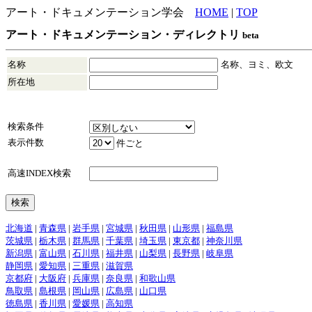
アート・ドキュメンテーション学会
HOME
|
TOP
アート・ドキュメンテーション・ディレクトリ
beta
名称
名称、ヨミ、欧文
所在地
検索条件
表示件数
件ごと
高速INDEX検索
北海道
|
青森県
|
岩手県
|
宮城県
|
秋田県
|
山形県
|
福島県
茨城県
|
栃木県
|
群馬県
|
千葉県
|
埼玉県
|
東京都
|
神奈川県
新潟県
|
富山県
|
石川県
|
福井県
|
山梨県
|
長野県
|
岐阜県
静岡県
|
愛知県
|
三重県
|
滋賀県
京都府
|
大阪府
|
兵庫県
|
奈良県
|
和歌山県
鳥取県
|
島根県
|
岡山県
|
広島県
|
山口県
徳島県
|
香川県
|
愛媛県
|
高知県